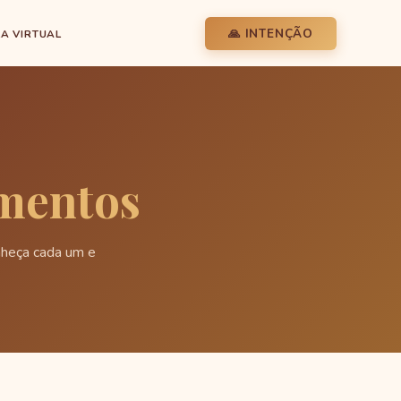
🙏 INTENÇÃO
LA VIRTUAL
mentos
nheça cada um e