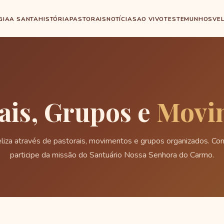
GIA
A SANTA
HISTÓRIA
PASTORAIS
NOTÍCIAS
AO VIVO
TESTEMUNHOS
VE
ais, Grupos e
Movi
eliza através de pastorais, movimentos e grupos organizados. Co
participe da missão do Santuário Nossa Senhora do Carmo.