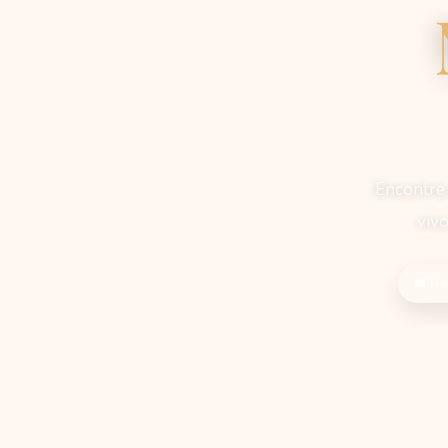
Encontre 
vivo
📅 Ho