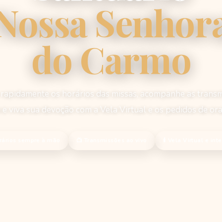
Nossa Senhor
do Carmo
rapidamente os horários das missas, acompanhe as trans
 e viva sua devoção com a Vela Virtual e os pedidos de or
rários sempre à mão
📺 Transmissões ao vivo
🕯 Vela Virtual e int