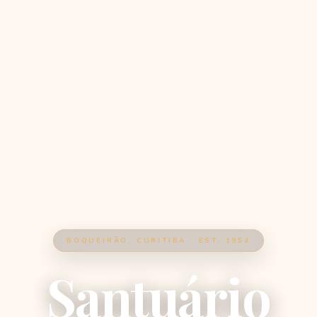
BOQUEIRÃO, CURITIBA · EST. 1954
Santuário