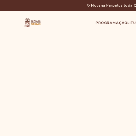
✨ Novena Perpétua toda
Q
PROGRAMAÇÃO
LIT