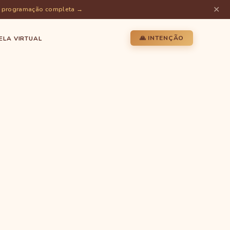
✕
r programação completa →
🙏 INTENÇÃO
ELA VIRTUAL