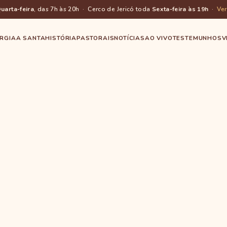
uarta-feira
, das 7h às 20h · Cerco de Jericó toda
Sexta-feira às 19h
·
Ve
URGIA
A SANTA
HISTÓRIA
PASTORAIS
NOTÍCIAS
AO VIVO
TESTEMUNHOS
V