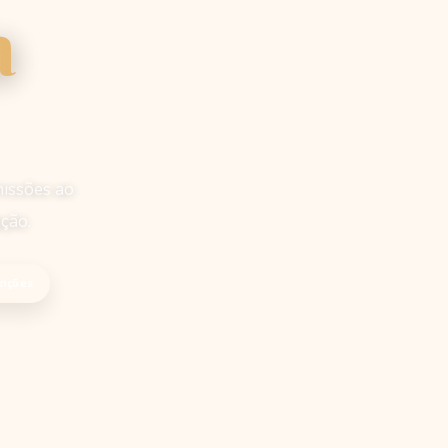
a
missões ao
ação.
enções